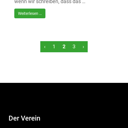
wenn wir schreiben, dass das …
Weiterlesen …
‹
1
2
3
›
Der Verein