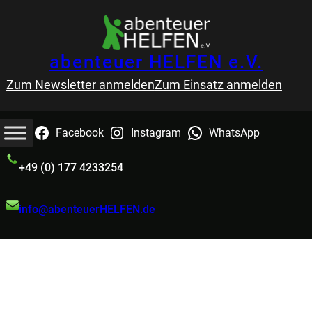
Zum
Inhalt
springen
abenteuer HELFEN e.V.
Zum Newsletter anmelden
Zum Einsatz anmelden
Facebook
Instagram
WhatsApp
+49 (0) 177 4233254
info@abenteuerHELFEN.de