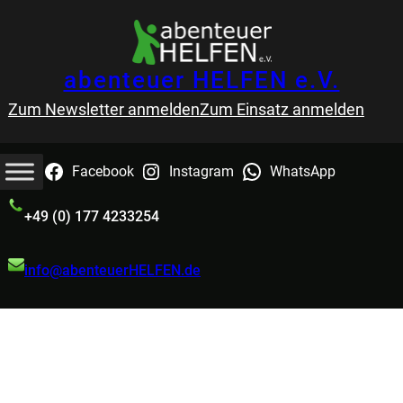
Zum
Inhalt
springen
abenteuer HELFEN e.V.
Zum Newsletter anmelden
Zum Einsatz anmelden
Facebook
Instagram
WhatsApp
+49 (0) 177 4233254
info@abenteuerHELFEN.de