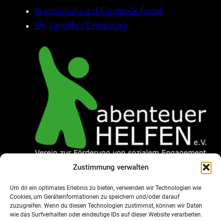
Wo man uns auf Facebook findet
Ein typischer Einsatztag
Zustimmung verwalten
Um dir ein optimales Erlebnis zu bieten, verwenden wir Technologien wie
Cookies, um Geräteinformationen zu speichern und/oder darauf
zuzugreifen. Wenn du diesen Technologien zustimmst, können wir Daten
wie das Surfverhalten oder eindeutige IDs auf dieser Website verarbeiten.